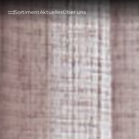
--

Sortiment
Aktuelles
Über uns