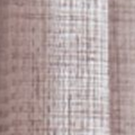
--
--