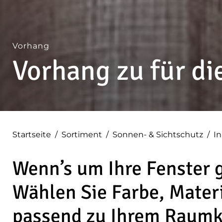
Vorhang
Vorhang zu für di
Startseite
/
Sortiment
/
Sonnen- & Sichtschutz
/
I
Wenn’s um Ihre Fenster g
Wählen Sie Farbe, Mater
passend zu Ihrem Raumk