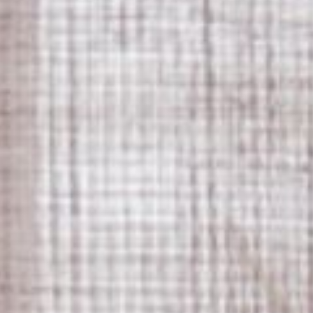
---
---