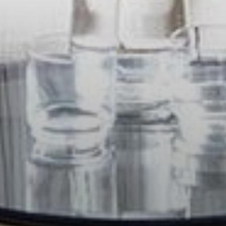
--
--