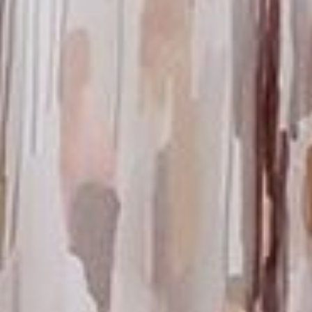
--
--