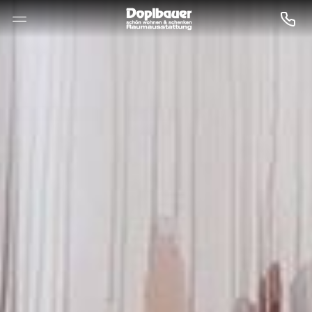
--

