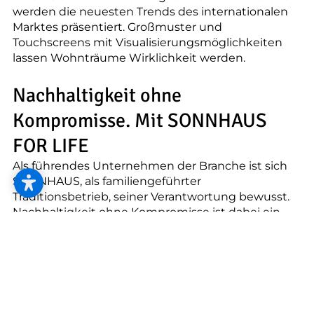
--
werden die neuesten Trends des internationalen
Marktes präsentiert. Großmuster und
Touchscreens mit Visualisierungsmöglichkeiten
lassen Wohnträume Wirklichkeit werden.
Nachhaltigkeit ohne
Kompromisse. Mit SONNHAUS
FOR LIFE
Als führendes Unternehmen der Branche ist sich
SONNHAUS, als familiengeführter
Traditionsbetrieb, seiner Verantwortung bewusst.
Nachhaltigkeit ohne Kompromisse ist dabei ein
erklärtes Ziel für die Zukunft und die gezielte
Auswahl und Forcierung von Produkten mit
überwiegendem Anteil an natürlichen,
nachwachsenden Rohstoffen sowie aufbereiteten
Wertstoffen, stehen dabei im Mittelpunkt jeden
Handelns. Durch den steten Ausbau des gesamten