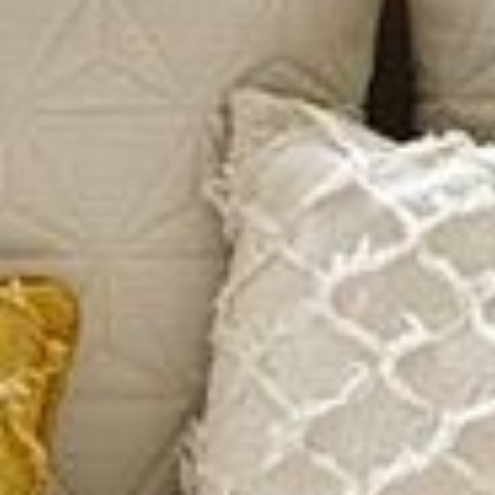
--
--