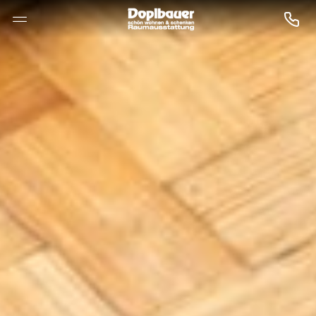
--

