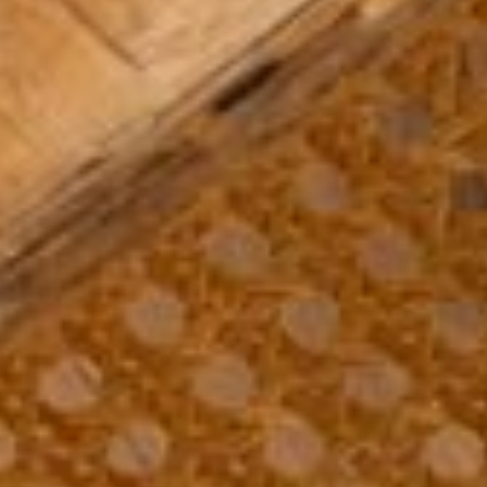
--
--