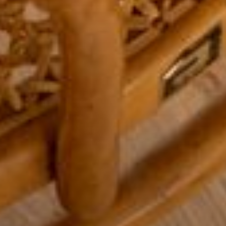
--
--