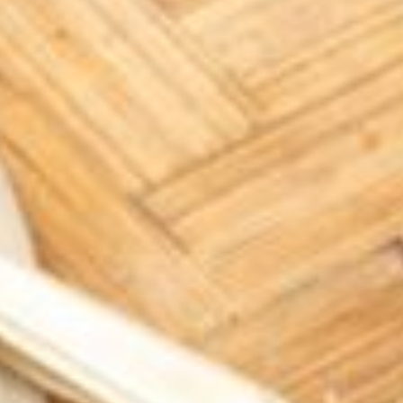
--
--