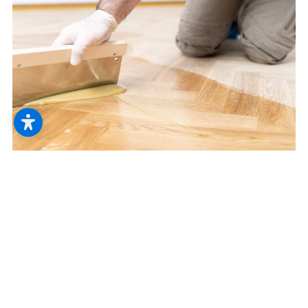
--
--