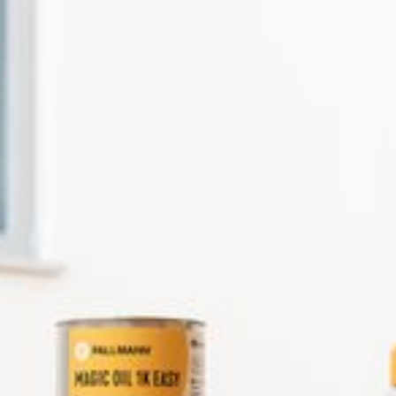
--
--