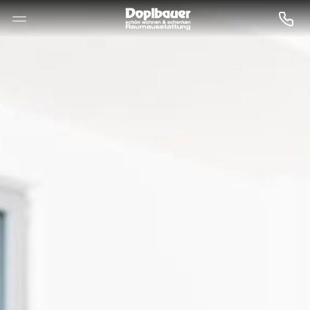
--

