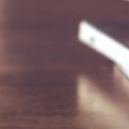
--
--