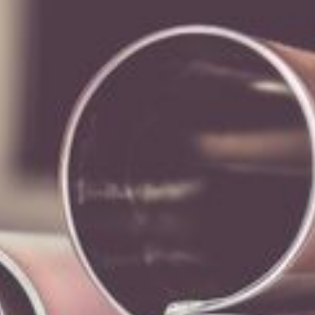
--
--