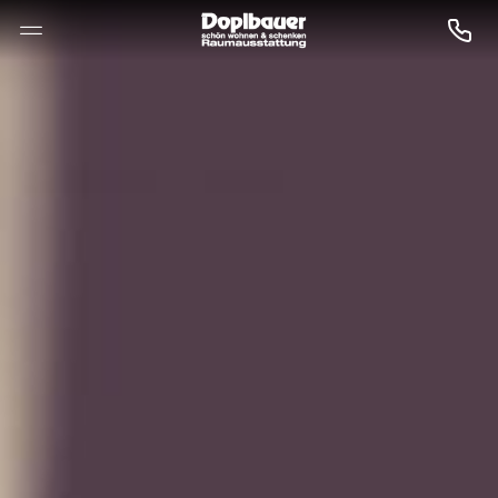
--

