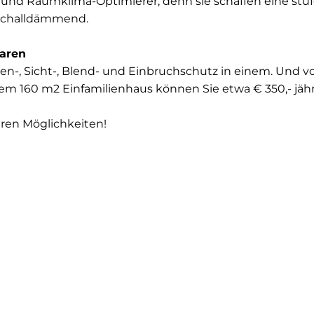
 und Raumklima-Optimierer, denn sie schaffen eine stuf
schalldämmend.
sparen
n-, Sicht-, Blend- und Einbruchschutz in einem. Und vor
160 m2 Einfamilienhaus können Sie etwa € 350,- jähr
Ihren Möglichkeiten!