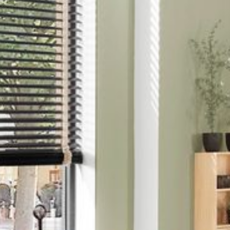
---
---