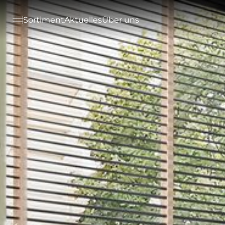
--

Sortiment
Aktuelles
Über uns