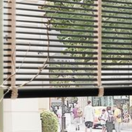
--
--