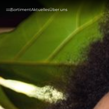
--

Sortiment
Aktuelles
Über uns