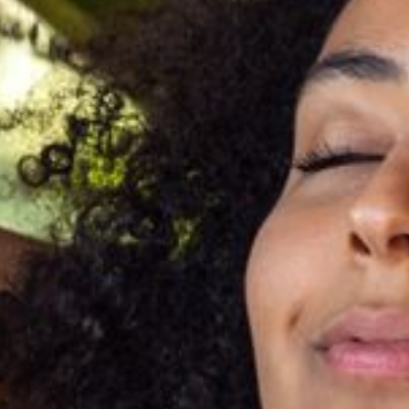
--
--