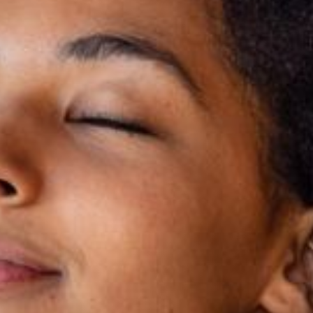
---
---