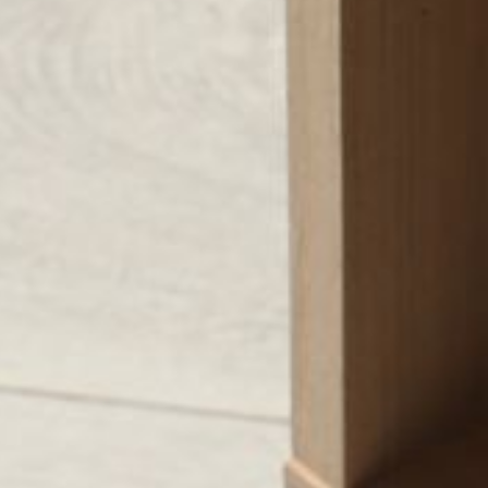
---
---