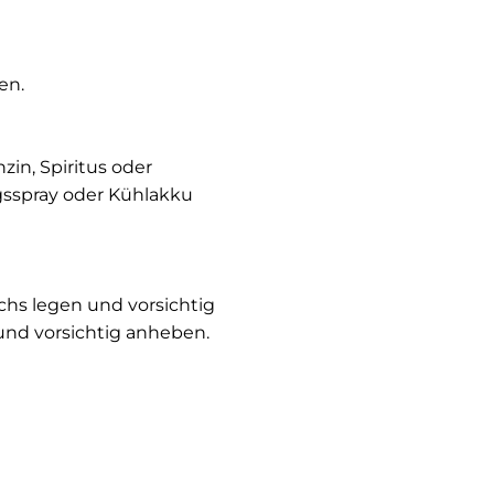
hen.
in, Spiritus oder
sspray oder Kühlakku
chs legen und vorsichtig
nd vorsichtig anheben.
chtig: Nie reiben, immer