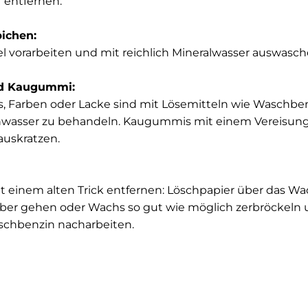
 entfernen.
pichen:
l vorarbeiten und mit reichlich Mineralwasser auswasc
und Kaugummi:
, Farben oder Lacke sind mit Lösemitteln wie Waschbenz
wasser zu behandeln. Kaugummis mit einem Vereisung
auskratzen.
t einem alten Trick entfernen: Löschpapier über das Wa
er gehen oder Wachs so gut wie möglich zerbröckeln u
schbenzin nacharbeiten.
in behandeln, damit der Fleck sich nicht vergrößert. Wi
 mit einem Krepppapier aufsaugen.