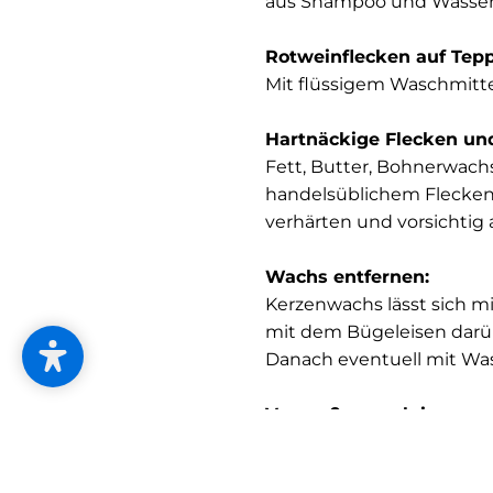
aus Shampoo und Wasser
Rotweinflecken auf Tep
Mit flüssigem Waschmitte
Hartnäckige Flecken 
Fett, Butter, Bohnerwachs
handelsüblichem Flecken
verhärten und vorsichtig 
Wachs entfernen:
Kerzenwachs lässt sich mi
mit dem Bügeleisen darüb
Danach eventuell mit Wa
Von außen nach innen:
Flecken immer zur Mitte h
tupfen und Feuchtigkeit