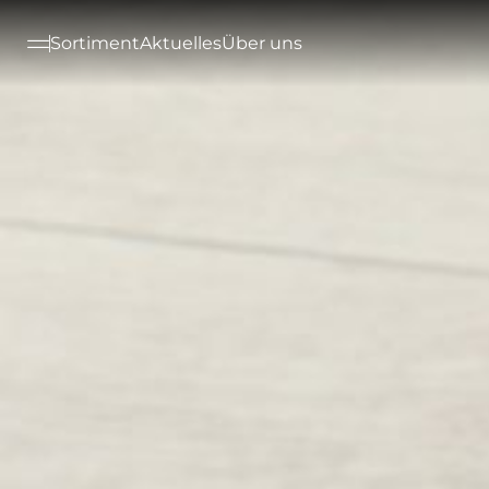
--

Sortiment
Aktuelles
Über uns