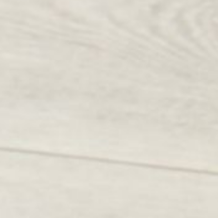
--
--