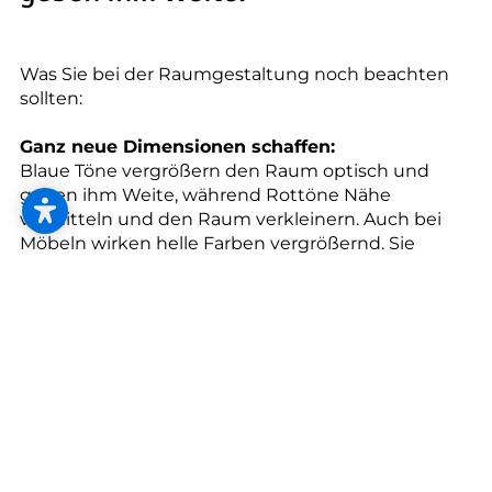
--
Was Sie bei der Raumgestaltung noch beachten
sollten:
Ganz neue Dimensionen schaffen:
Blaue Töne vergrößern den Raum optisch und
geben ihm Weite, während Rottöne Nähe
vermitteln und den Raum verkleinern. Auch bei
Möbeln wirken helle Farben vergrößernd. Sie
heben das Möbelstück optisch in den
Vordergrund.
Kraft und Ruhe kombinieren:
Wer kräftige Farben an den Wänden hat, sollte
Möbel dezenter auswählen. Die Wandfarbe oder
harmonierende Farbnuancen lassen sich aber gut
auf Accessoires wie Kissen, Teppiche oder
Dekorationen übertragen.