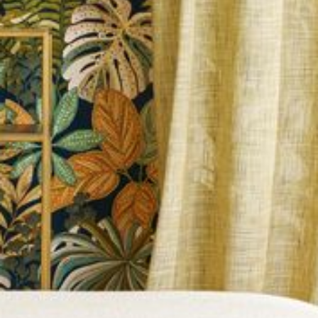
--
--