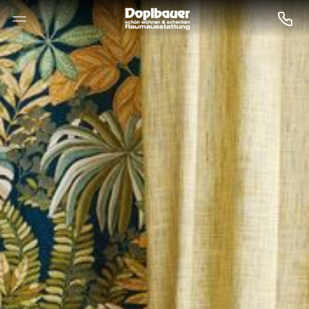
--

