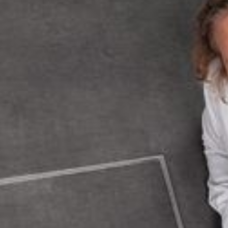
--
--