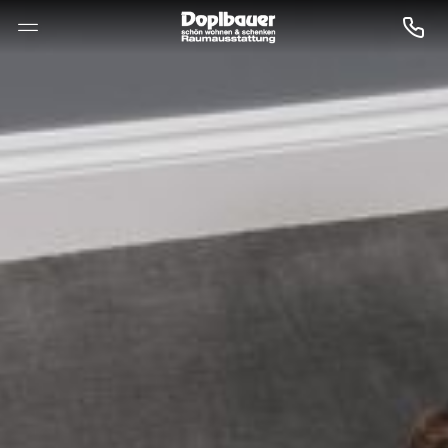
--

