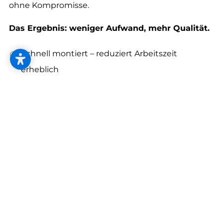
--
ohne Kompromisse.
Das Ergebnis: weniger Aufwand, mehr Qualität.
Schnell montiert – reduziert Arbeitszeit
erheblich
Einfach in der Anwendung – keine komplexen
Anpassungen
Perfekte Präzision – saubere, passgenaue
Integration in den Boden
Doppelkammerdehnfugen – Mehr Spielraum.
Mehr Stabilität.
Mit den Doppelkammerdehnfugen setzt KÜGELE
neue Standards in der Bewegungsaufnahme und
Belastbarkeit.
Die innovative Konstruktion ermöglicht ein