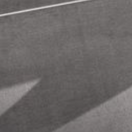
--
--