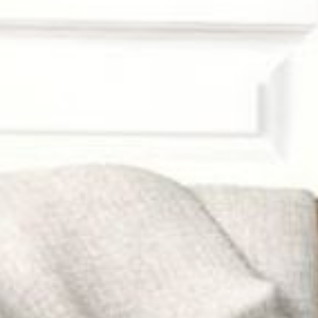
---
---