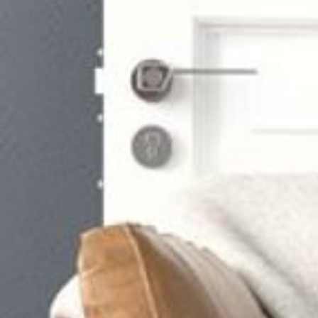
--
--