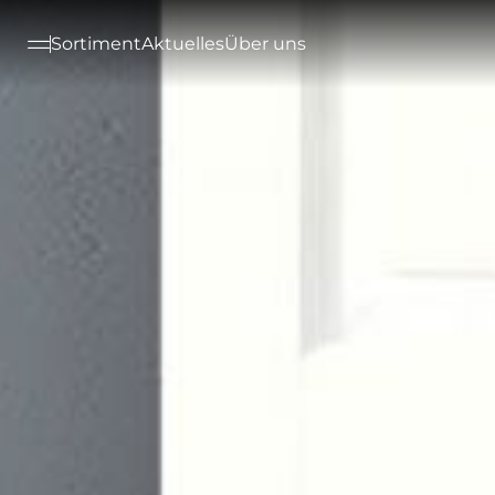
--

Sortiment
Aktuelles
Über uns