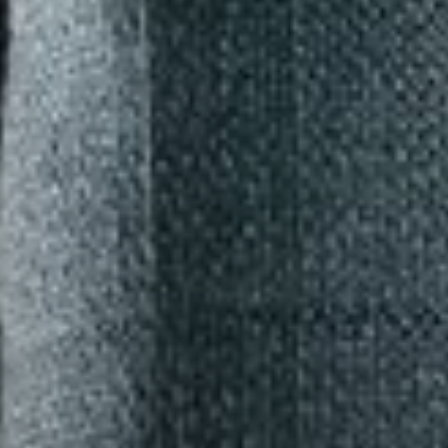
--
--