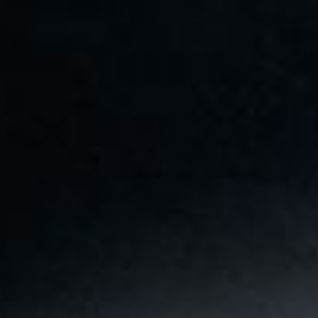
--
--