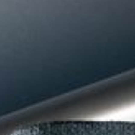
--
--