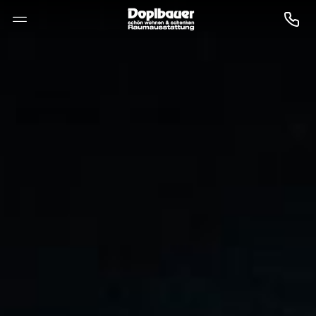
--

