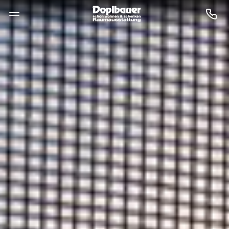
--

