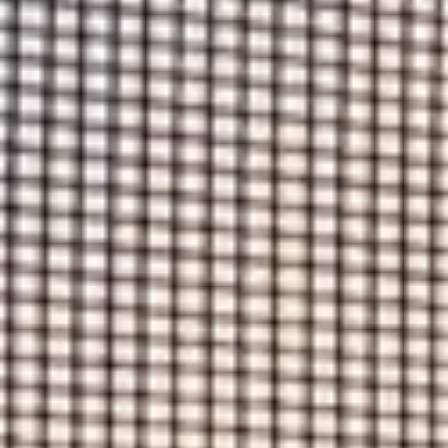
--
--