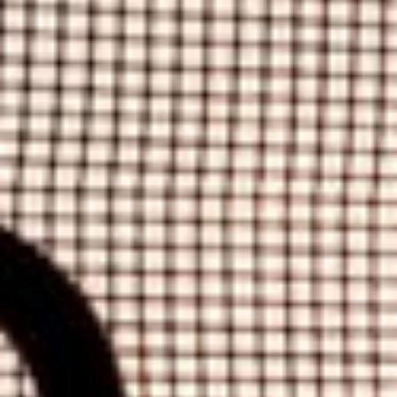
--
--