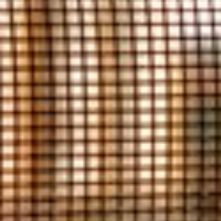
--
--