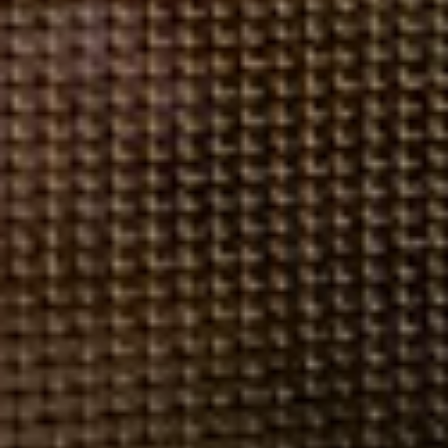
--
--