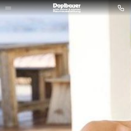
--

