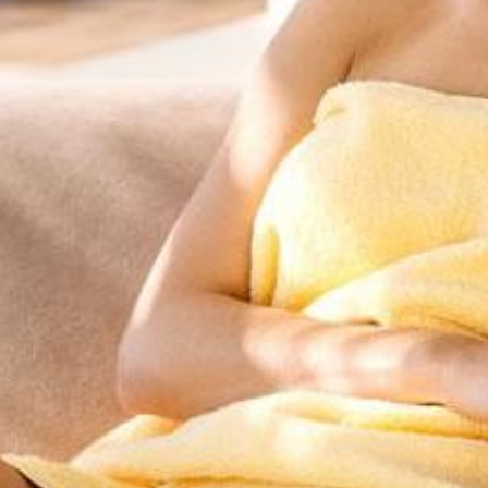
--
--