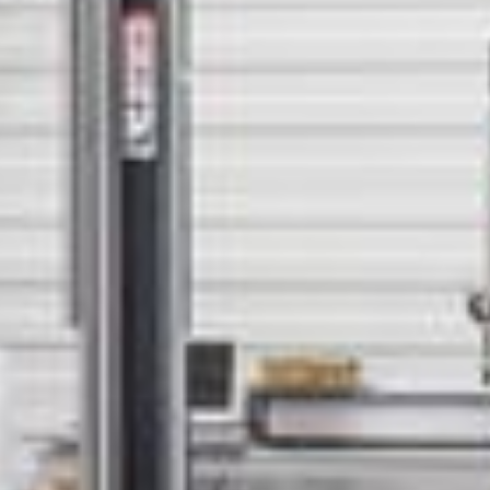
--
--