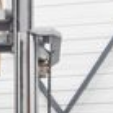
--
--