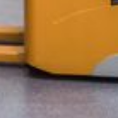
--
--