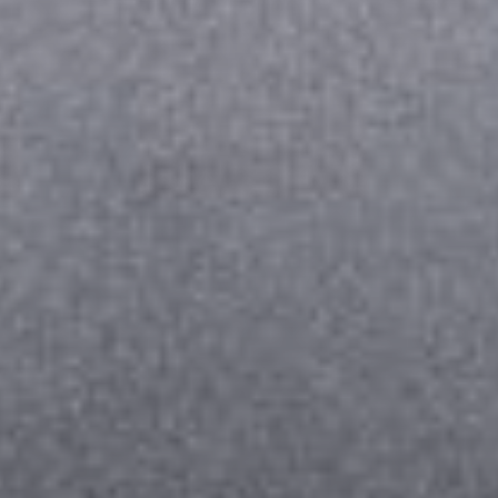
--
--