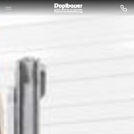
--

